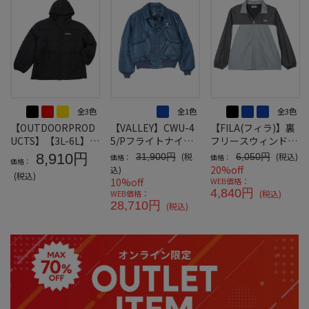
全3色
全1色
全3色
【OUTDOORPROD
【VALLEY】CWU-4
【FILA(フィラ)】裏
UCTS】【3L-6L】デ
5/Pフライトナイロ
フリースウィンドジ
ュスポ中綿キルトジ
ンジャケット
ャケット
8,910円
(税
(税込)
31,900円
6,050円
価格：
価格：
価格：
ャケット＊カタログ
20%off
込)
(税込)
商品
10%off
WEB価格：
4,840円
WEB価格：
(税込)
28,710円
(税込)