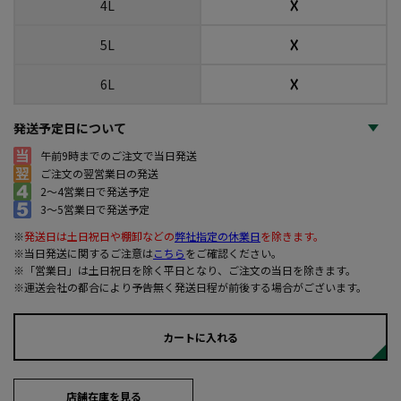
☓
4L
☓
5L
☓
6L
発送予定日について
午前9時までのご注文で当日発送
ご注文の翌営業日の発送
2～4営業日で発送予定
3～5営業日で発送予定
※
発送日は土日祝日や棚卸などの
弊社指定の休業日
を除きます。
※当日発送に関するご注意は
こちら
をご確認ください。
※「営業日」は土日祝日を除く平日となり、ご注文の当日を除きます。
※運送会社の都合により予告無く発送日程が前後する場合がございます。
カートに入れる
店舗在庫を見る