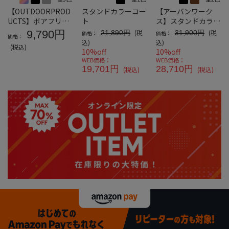
【OUTDOORPROD
スタンドカラーコー
【アーバンワーク
UCTS】ボアフリー
ト
ス】スタンドカラー
ス裏メッシュジャケ
ダウンコート
9,790円
(税
(税
21,890円
31,900円
価格：
価格：
価格：
ット
込)
込)
(税込)
10%off
10%off
WEB価格：
WEB価格：
19,701円
28,710円
(税込)
(税込)