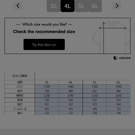
3L
4L
5L
6L
Check the recommended size
Try this item on