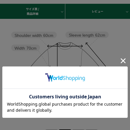
サイズ表 /
レビュー
商品詳細
Sleeve length
62cm
Shoulder width
60cm
Width
70cm
Length
80cm
Hem width
70cm