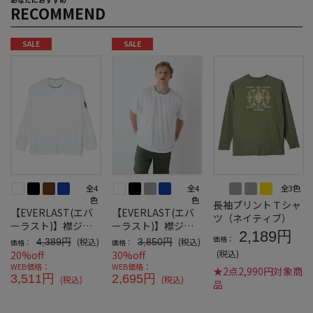
RECOMMEND
SALE
SALE
全4
全4
全3色
色
色
長袖プリントＴシャ
【EVERLAST(エバ
【EVERLAST(エバ
ツ（ネイティブ）
ーラスト)】襟ジャ
ーラスト)】襟ジャ
2,189円
ガードロングTシャ
ガードTシャツ
価格：
(税込)
(税込)
4,389円
3,850円
価格：
価格：
ツ
(税込)
20%off
30%off
WEB価格：
WEB価格：
★2点2,990円対象商
3,511円
2,695円
(税込)
(税込)
品