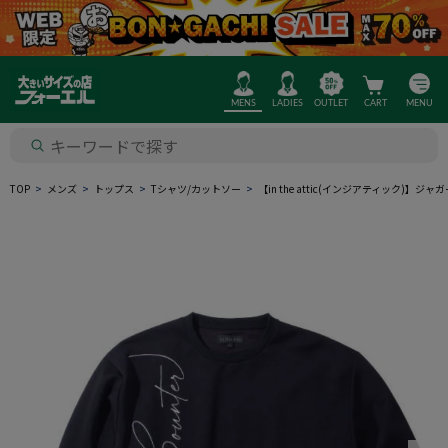
MENS
LADIES
OUTLET
CART
MENU
TOP
メンズ
トップス
Tシャツ/カットソー
【in the attic(インジアティック)