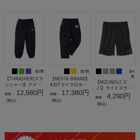
全3色
全2色
全4
色
【THRASHER(スラ
【NESTA-BRAND】
【MIZUNO(ミズ
ッシャー)】ナイロ
420Tマイクロタフ
ノ)】ライトスウェ
ンワッシャー裏メッ
タ裏メッシュカーゴ
12,980円
17,380円
ットハーフパンツ
価格：
価格：
4,290円
シュパンツ＊カタロ
パンツ＊カタログ商
価格：
(税込)
(税込)
グ商品
品
(税込)