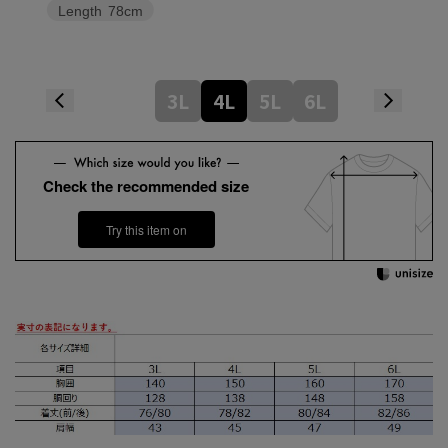
Length
78cm
3L
4L
5L
6L
Check the recommended size
Try this item on