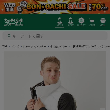
MENS
LADIES
OUTLET
CART
MENU
TOP
メンズ
ジャケット/アウター
その他アウター
【EVERLAST(エバーラスト)