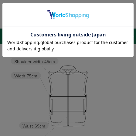
サイズ表 /
レビュー
商品詳細
Shoulder width
45cm
Width
75cm
Waist
69cm