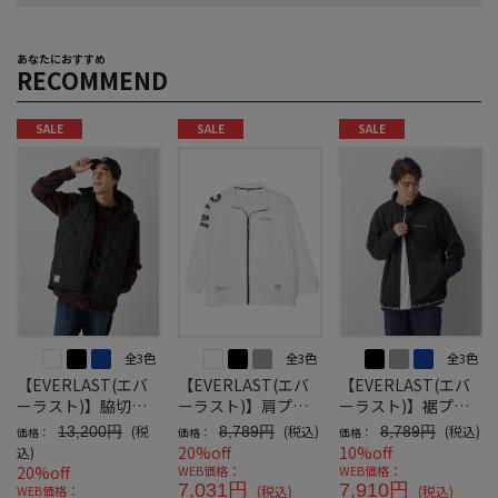
あなたにおすすめ
RECOMMEND
SALE
SALE
SALE
全3色
全3色
全3色
【EVERLAST(エバ
【EVERLAST(エバ
【EVERLAST(エバ
ーラスト)】脇切り
ーラスト)】肩プリ
ーラスト)】裾プリ
替え防風フードベス
ントデザインジャケ
ントデザインジャケ
(税
(税込)
(税込)
13,200円
8,789円
8,789円
価格：
価格：
価格：
ト
ット
ット
20%off
10%off
込)
20%off
WEB価格：
WEB価格：
7,031円
7,910円
WEB価格：
(税込)
(税込)