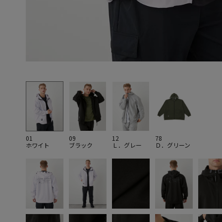
01
09
12
78
ホワイト
ブラック
Ｌ．グレー
Ｄ．グリーン