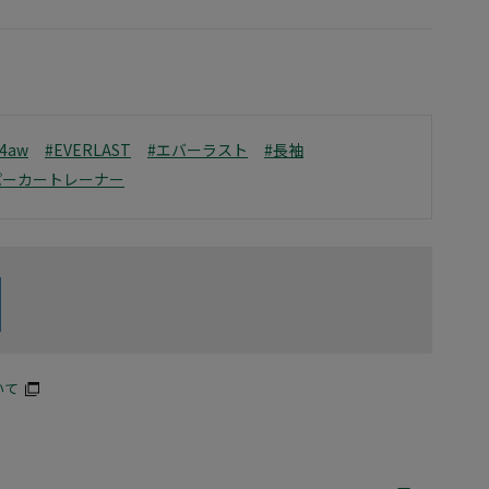
24aw
#EVERLAST
#エバーラスト
#長袖
パーカートレーナー
いて