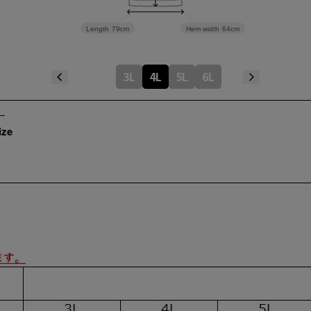
Length
79cm
Hem width
64cm
3L
4L
5L
6L
ize