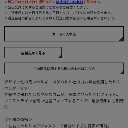
※
発送日は土日祝日や棚卸などの
弊社指定の休業日
を除きます。
※当日発送に関するご注意は
こちら
をご確認ください。
※「営業日」は土日祝日を除く平日となり、ご注文の当日を除きます。
※運送会社の都合により予告無く発送日程が前後する場合がございます。
カートに入れる
店舗在庫を見る
この商品に関するお問い合わせはこちら
デザイン性の高いベルギーのゲバルト社のゴム帯を使用したサス
ペンダーです。
伸縮性に優れたしなやかなゴムが、身体にぴったりとフィット。
ウエストラインを高い位置でキープすることで、足長効果にも期待
◎
＜仕様の特徴＞
・左右にベルトはアジャスターで自分サイズに調節が可能。