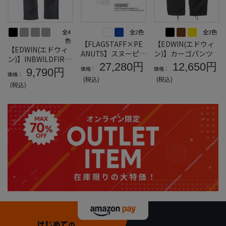
全4
全2色
全3色
色
【FLAGSTAFF×PE
【EDWIN(エドウィ
【EDWIN(エドウィ
ANUTS】スヌーピー
ン)】カーゴパンツ
ン)】INBWILDFIRE
コラボデニムパンツ
27,280円
12,650円
REGULARSTRAIGH
価格：
価格：
9,790円
＊カタログ商品
価格：
TCOLOR
(税込)
(税込)
(税込)