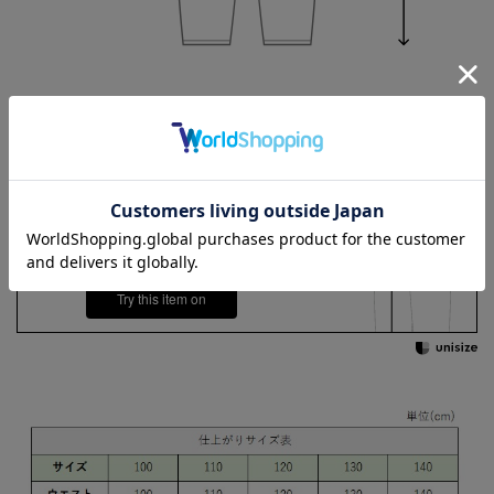
100
110
120
130
Check the recommended size
Try this item on