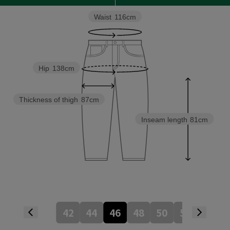
Waist
116cm
Hip
138cm
Thickness of thigh
87cm
Inseam length
81cm
42
44
46
48
50
52