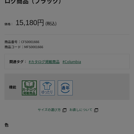
ログ商品（ブラック）
大きいサイズ メンズ 【Columbia(コロンビア)】シルバーリッ
15,180円
(税込)
価格：
商品番号：
CFS0001666
商品コード：
MFS0001666
関連タグ
：
#カタログ掲載商品
#Columbia
機能
サイズの選び方
お直しについて
色