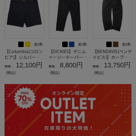
全2色
全2色
全2色
【Columbia(コロン
【DICKIES】デニム
【BENDAVIS(ベンデ
ビア)】シルバーリ
イージーテーパード
イビス)】カーブバ
ッジユーティリティ
パンツ＊カタログ商
ギーワークパンツ＊
12,100円
8,800円
13,750円
価格：
価格：
価格：
カーゴショーツ＊カ
品
カタログ商品
(税込)
(税込)
(税込)
タログ商品