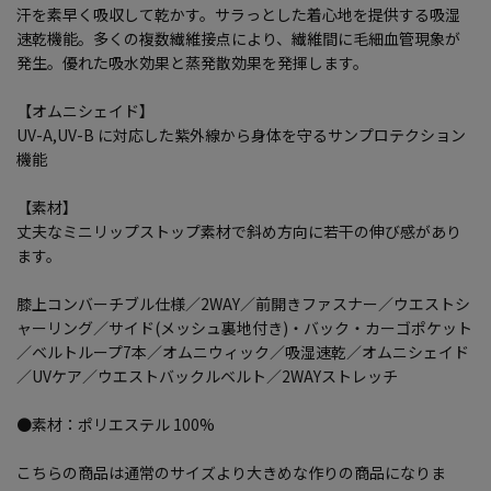
汗を素早く吸収して乾かす。サラっとした着心地を提供する吸湿
速乾機能。多くの複数繊維接点により、繊維間に毛細血管現象が
発生。優れた吸水効果と蒸発散効果を発揮します。
【オムニシェイド】
UV-A,UV-B に対応した紫外線から身体を守るサンプロテクション
機能
【素材】
丈夫なミニリップストップ素材で斜め方向に若干の伸び感があり
ます。
膝上コンバーチブル仕様／2WAY／前開きファスナー／ウエストシ
ャーリング／サイド(メッシュ裏地付き)・バック・カーゴポケット
／ベルトループ7本／オムニウィック／吸湿速乾／オムニシェイド
／UVケア／ウエストバックルベルト／2WAYストレッチ
●素材：ポリエステル 100%
こちらの商品は通常のサイズより大きめな作りの商品になりま