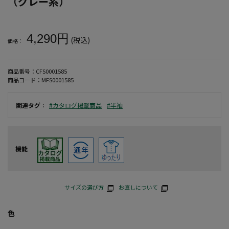
（グレー系）
大きいサイズ メンズ 【Mc.S.P】オーガニックコットンミジンボー
4,290円
(税込)
価格：
商品番号：
CFS0001585
商品コード：
MFS0001585
関連タグ
：
#カタログ掲載商品
#半袖
機能
サイズの選び方
お直しについて
色