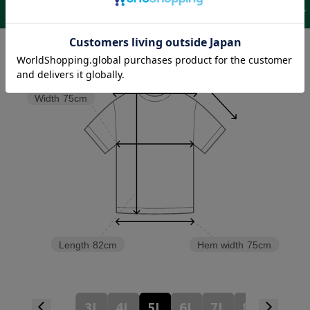
サイズ表 /
レビュー
商品詳細
Sleeve length
26cm
Shoulder width
62cm
Width
75cm
Length
82cm
Hem width
75cm
3L
4L
5L
6L
7L
8L