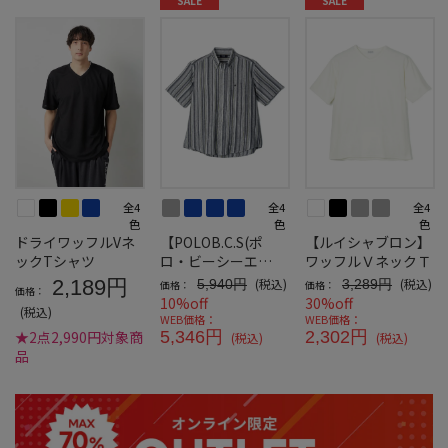
SALE
SALE
全4
全4
全4
色
色
色
ドライワッフルVネ
【POLOB.C.S(ポ
【ルイシャブロン】
ックTシャツ
ロ・ビーシーエ
ワッフルＶネックＴ
ス)】コットンリネ
2,189円
(税込)
(税込)
5,940円
3,289円
価格：
価格：
価格：
ンストライプチェッ
10%off
30%off
(税込)
ク
WEB価格：
WEB価格：
★2点2,990円対象商
5,346円
2,302円
(税込)
(税込)
品