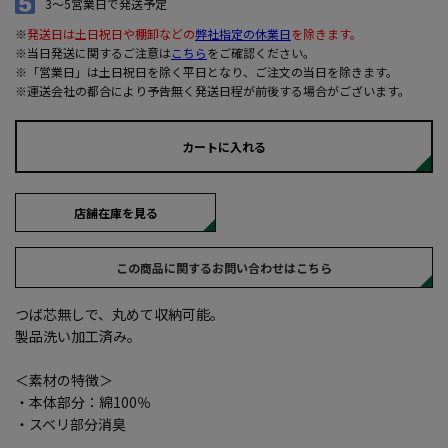
3～5営業日で発送予定
※
発送日は土日祝日や棚卸などの
弊社指定の休業日
を除きます。
※当日発送に関するご注意は
こちら
をご確認ください。
※「営業日」は土日祝日を除く平日となり、ご注文の当日を除きます。
※運送会社の都合により予告無く発送日程が前後する場合がございます。
カートに入れる
店舗在庫を見る
この商品に関するお問い合わせはこちら
つば芯無しで、丸めて収納可能。
製品洗い加工済み。
＜素材の特徴＞
・本体部分：綿100％
・スベリ部分消臭