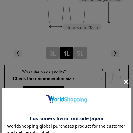
Hem width
20cm
3L
4L
5L
Check the recommended size
Try this item on