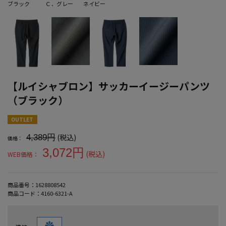
ブラック
Ｃ．グレー
ネイビー
【ルイシャブロン】サッカーイージーパンツ
（ブラック）
大きいサイズ メンズ 【ルイシャブロン】サッカーイージーパンツ（
OUTLET
(税込)
4,389円
価格：
3,072円
(税込)
WEB価格：
商品番号：
1628808542
商品コード：
4160-6321-A