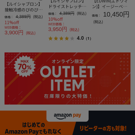
【ルイシャブロン】
【EDWIN(エドウィ
【ルイシャブロン】
ドライストレッチイ
ン)】イージーベイ
接触冷感のびのびハ
ージーパンツ
カーパンツ
(税込)
10,450円
4,389円
価格：
ーフパンツ
価格：
(税込)
4,389円
価格：
10%off
(税込)
11%off
WEB価格：
WEB価格：
3,950円
(税込)
3,900円
(税込)
4.0
（1）