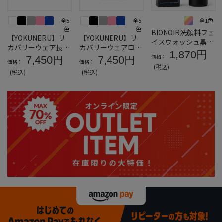
全5
全5
全1色
色
色
BIONOIR洗顔料フェ
【YOKUNERU】リ
【YOKUNERU】リ
イスウォッシュ黒ト
カバリーウェア長袖
カバリーウェアロン
リュフエキスガラク
1,870円
Tシャツ男女兼用疲
グパンツ男女兼用疲
価格：
7,450円
7,450円
トミセスナイアシン
価格：
価格：
労回復血行促進遠赤
労回復血行促進遠赤
(税込)
アミドアデノシン
(税込)
(税込)
外線快眠NANOMIX
外線快眠NANOMIX
(R)【一般医療機
(R)【一般医療機
器】SS～LLサイズ
器】SS～LLサイズ