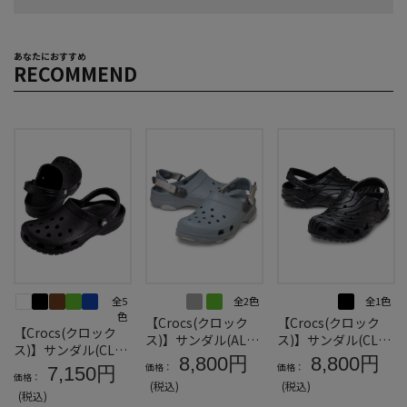
あなたにおすすめ
RECOMMEND
全5
全2色
全1色
色
【Crocs(クロック
【Crocs(クロック
【Crocs(クロック
ス)】サンダル(ALLT
ス)】サンダル(CLAS
ス)】サンダル(CLAS
ERRAINCLOG)＊カ
SICEROSIONCLOG)
8,800円
8,800円
SICCLOG)
価格：
価格：
7,150円
タログ商品
＊カタログ商品
価格：
(税込)
(税込)
(税込)