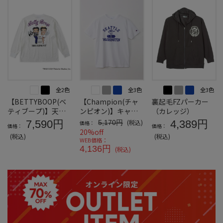
全2色
全3色
全3色
【BETTYBOOP(ベ
【Champion(チャ
裏起毛FZパーカー
ティブープ)】天竺
ンピオン)】キャラ
（カレッジ）
プリント長袖Tシャ
クターTシャツ
7,590円
(税込)
4,389円
5,170円
価格：
価格：
価格：
ツ＊カタログ商品
20%off
(税込)
(税込)
WEB価格：
4,136円
(税込)