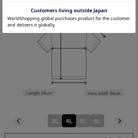
Sleeve length
29.5cm
Shoulder width
54cm
Width
66cm
Length
66cm
Hem width
66cm
3L
4L
5L
6L