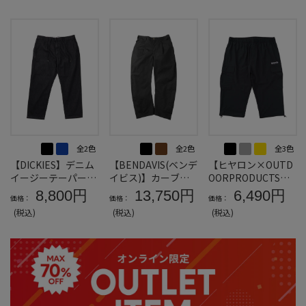
全2色
全2色
全3色
【DICKIES】デニム
【BENDAVIS(ベンデ
【ヒヤロン×OUTD
イージーテーパード
イビス)】カーブバ
OORPRODUCTS】
パンツ＊カタログ商
ギーワークパンツ＊
接触冷感カーゴクロ
8,800円
13,750円
6,490円
価格：
価格：
価格：
品
カタログ商品
ップドパンツ＊カタ
(税込)
(税込)
(税込)
ログ商品