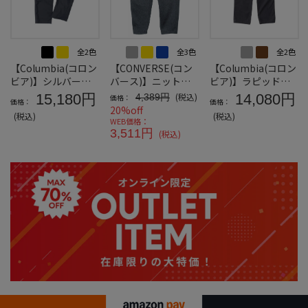
全2色
全3色
全2色
【Columbia(コロン
【CONVERSE(コン
【Columbia(コロン
ビア)】シルバーリ
バース)】ニットフ
ビア)】ラピッドリ
ッジユーティリティ
リースパンツ
バースカーゴパンツ
15,180円
(税込)
14,080円
4,389円
価格：
価格：
価格：
コンバーチブルパン
＊カタログ商品
20%off
(税込)
(税込)
ツ＊カタログ商品
WEB価格：
3,511円
(税込)