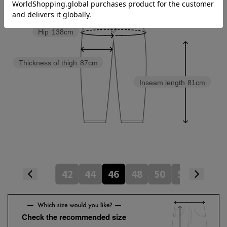
Hip
138cm
Thickness of thigh
87cm
Inseam length
81cm
42
44
46
48
50
52
Check the recommended size