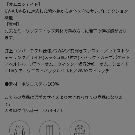
【オムニシェイド】
UV-A,UV-B に対応した紫外線から身体を守るサンプロテクション
機能
【素材】
丈夫なミニリップストップ素材で斜め方向に若干の伸び感があり
ます。
膝上コンバーチブル仕様／2WAY／前開きファスナー／ウエストシ
ャーリング／サイド(メッシュ裏地付き)・バック・カーゴポケット
／ベルトループ7本／オムニウィック／吸湿速乾／オムニシェイド
／UVケア／ウエストバックルベルト／2WAYストレッチ
●素材：ポリエステル 100%
こちらの商品は通常のサイズより大きめな作りの商品になりま
す。
カタログ商品番号 1274-4210