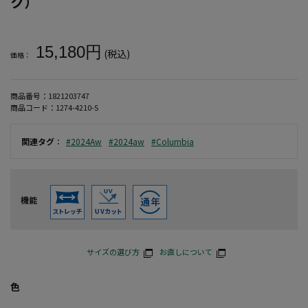
ク）
大きいサイズ メンズ 【Columbia(コロンビア)】シルバーリッ
15,180円
(税込)
価格：
商品番号：
1821203747
商品コード：
1274-4210-S
関連タグ
：
#2024Aw
#2024aw
#Columbia
機能
サイズの選び方
お直しについて
色