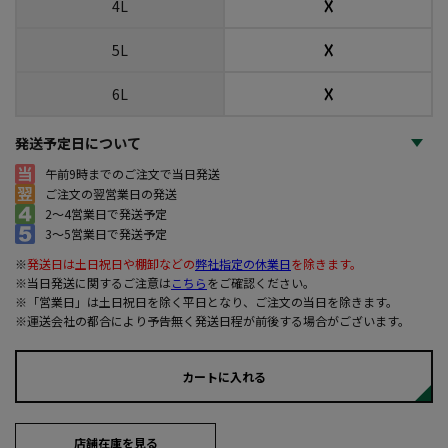
☓
4L
☓
5L
☓
6L
発送予定日について
午前9時までのご注文で当日発送
ご注文の翌営業日の発送
2～4営業日で発送予定
3～5営業日で発送予定
※
発送日は土日祝日や棚卸などの
弊社指定の休業日
を除きます。
※当日発送に関するご注意は
こちら
をご確認ください。
※「営業日」は土日祝日を除く平日となり、ご注文の当日を除きます。
※運送会社の都合により予告無く発送日程が前後する場合がございます。
カートに入れる
店舗在庫を見る