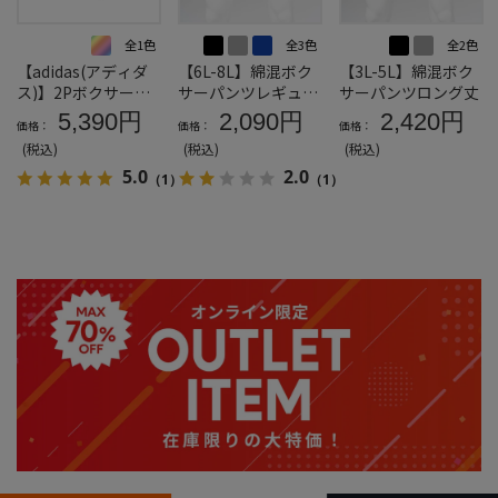
全1色
全3色
全2色
【adidas(アディダ
【6L-8L】綿混ボク
【3L-5L】綿混ボク
ス)】2Pボクサーパ
サーパンツレギュラ
サーパンツロング丈
ンツ
ー丈
5,390円
2,090円
2,420円
価格：
価格：
価格：
(税込)
(税込)
(税込)
5.0
2.0
（1）
（1）