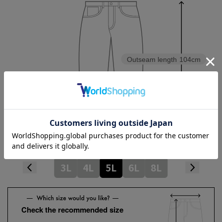
Outseam length
104cm
3L
4L
5L
6L
8L
Check the recommended size