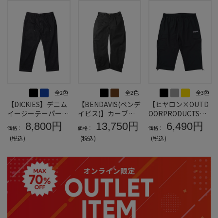
全2色
全2色
全3色
【DICKIES】デニム
【BENDAVIS(ベンデ
【ヒヤロン×OUTD
イージーテーパード
イビス)】カーブバ
OORPRODUCTS】
パンツ＊カタログ商
ギーワークパンツ＊
接触冷感カーゴクロ
8,800円
13,750円
6,490円
価格：
価格：
価格：
品
カタログ商品
ップドパンツ＊カタ
(税込)
(税込)
(税込)
ログ商品