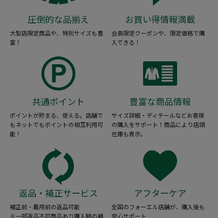
圧倒的な品揃え
お買い得情報満載
大型店限定商品や、特別サイズも豊
会員限定クーポンや、限定価格で購
富！
入できる！
共通ポイント
豊富な商品情報
ポイントが貯まる、使える。店舗で
サイズ詳細・ディテールなどお客様
もネットでもポイントの相互利用可
の購入をサポート！商品により店頭
能！
在庫も表示。
返品・補正サービス
アフターケア
補正前・着用前の返品可能
全国のフォーエル店舗が、購入後も
※一部返品不可商品あり購入時の補
安心サポート