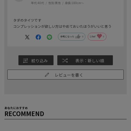
年代:
40代
性別:
男性
身長:
180cm～
タダのタイツです
コンプレッションが欲しい方はやめておいたほうがいいと思う
参考になった
0
Like!
0
絞り込み
表示：新しい順
レビューを書く
あなたにおすすめ
RECOMMEND