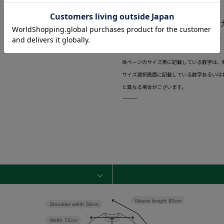
・イージーケア
・脇下消臭テープたたきつ
・出っ腹防止パターン使用
―――――――――――――――――――――――
当ページのサイズ表に記載している数字は、
サイズ選択画面に記載している数字あるいは
と異なる場合がございます。
―――――――――――――――――――――――
Sleeve length
90cm
Shoulder width
58cm
Width
72cm