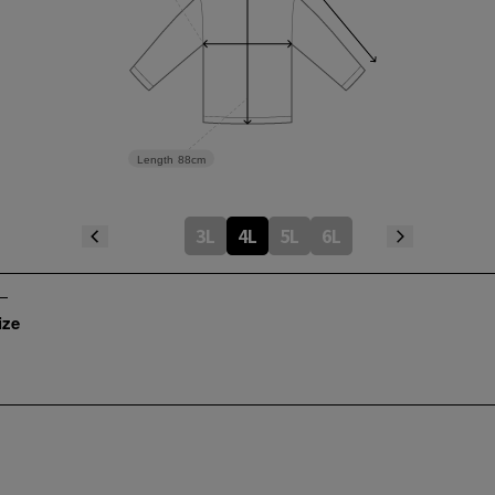
Length
88cm
3L
4L
5L
6L
ize