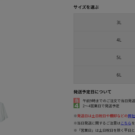
サイズを選ぶ
3L
4L
5L
6L
発送予定日について
午前9時までのご注文で当日発
2～4営業日で発送予定
※
発送日は土日祝日や棚卸などの
弊社
※当日発送に関するご注意は
こちら
を
※「営業日」は土日祝日を除く平日と