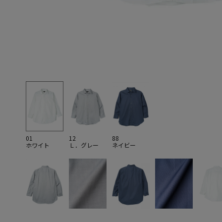
01
12
88
ホワイト
Ｌ．グレー
ネイビー