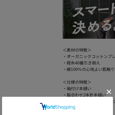
＜素材の特徴＞
・オーガニックコットンブ
・経糸40番引き揃え
・綿100％の心地よい肌触り
＜仕様の特徴＞
・袖付け本縫い
・脇合わせ2本針本縫い
・脇下に消臭テープたたき
＜機能性の特徴＞