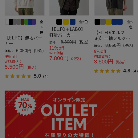
全
全3色
全5
8
色
【EL.FO＋LABO】
【EL.FO(エルフ
色
軽量パーカー
【EL.FO】無地パー
ォ)】半袖フルジッ
(税込)
8,800円
価格：
カー
プパーカー
(税込)
3,850円
価格：
11%off
(税込)
6,050円
9%off
価格：
WEB価格：
9%off
WEB価格：
7,800円
(税込)
3,500円
WEB価格：
(税込)
5,500円
(税込)
4.8
（4
5.0
（1）