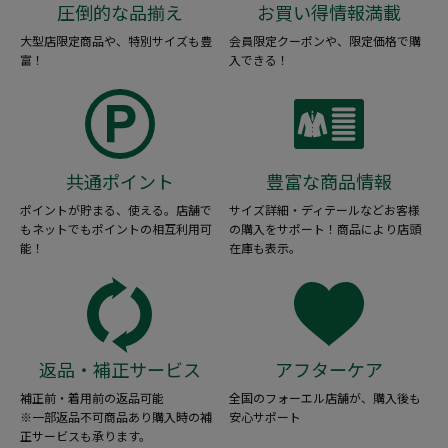
圧倒的な品揃え
お買い得情報満載
大型店限定商品や、特別サイズも豊
会員限定クーポンや、限定価格で購
富！
入できる！
共通ポイント
豊富な商品情報
ポイントが貯まる、使える。店舗で
サイズ詳細・ディテールなどお客様
もネットでもポイントの相互利用可
の購入をサポート！商品により店頭
能！
在庫も表示。
返品・補正サービス
アフターケア
補正前・着用前の返品可能
全国のフォーエル店舗が、購入後も
※一部返品不可商品あり購入時の補
安心サポート
正サービスも承ります。