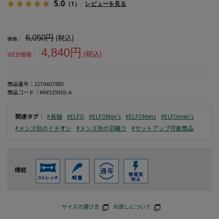
5.0
（1）
レビューを見る
大きいサイズ メンズ 【EL.FO】テックフリースジップパーカー（ブ
(税込)
6,050円
価格：
4,840円
(税込)
WEB価格：
商品番号：
1270407885
商品コード：
MW3ZIN01-A
関連タグ
：
#長袖
#ELFO
#ELFOMen's
#ELFOMens
#ELFOmen's
#メンズ秋のイチオシ
#メンズ秋の羽織り
#セットアップ可能商品
機能
サイズの選び方
お直しについて