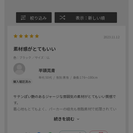
絞り込み
表示：新しい順
2023.11.12
素材感がとてもいい
色：ブラック
／サイズ：LL
平頭芫青
年代:
50代
性別:
男性
身長:
176～180cm
サテンぽい艶のあるジャージな雰囲気の素材がとてもいい質感で
す。
着心地もとてもよく、パーカーの紐先も樹脂素材で処理されてい
るなど、細かいところまで工夫されたお品です。
続きを読む
自身の5Lは店頭で購入し、家人も欲しいとのことで、サイズ違い
をオーダーしました。