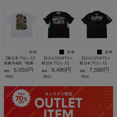
全1色
全1色
全1色
【新日本プロレス】
【SOULSPORTS×
【SOULSPORTS×
後藤洋央紀「後藤幕
新日本プロレス】G1
新日本プロレス】ド
府」半袖Tシャツ＊
CLIMAX36大会半袖
ライメッシュ半袖B.
6,050円
6,490円
7,590円
価格：
価格：
価格：
カタログ商品
Tシャツ＊カタログ
Dポロシャツ＊カタ
(税込)
(税込)
(税込)
商品
ログ商品