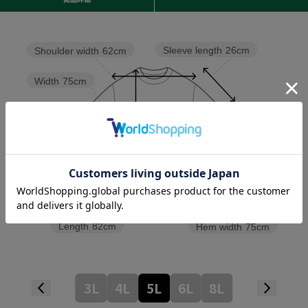
Sleeve length
26cm
Shoulder width
62cm
Width
75cm
Length
82cm
Hem width
75cm
3L
4L
5L
6L
8L