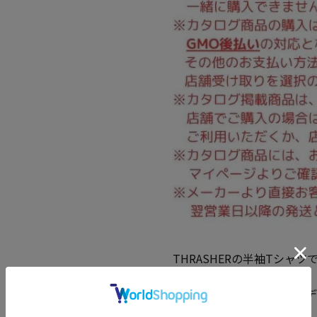
THRASHERの半袖Tシャツ
プリント(ラバー)／バック