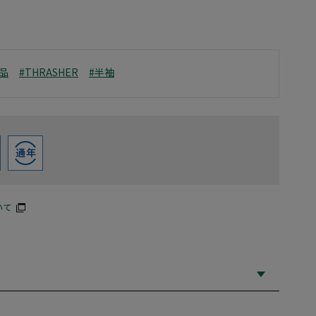
品
#THRASHER
#半袖
いて