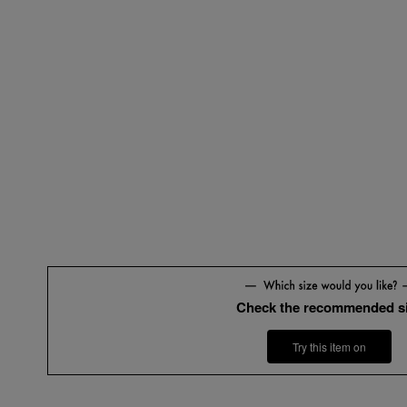
Check the recommended s
Try this item on