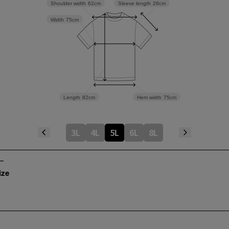
Sleeve length
26cm
Shoulder width
62cm
Width
75cm
Length
82cm
Hem width
75cm
3L
4L
5L
6L
8L
ize