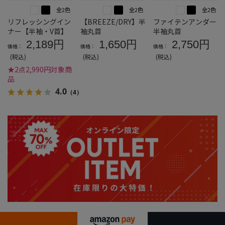
全2色
全2色
全2色
リフレッシングイン
【BREEZE/DRY】半
ファイテンアンダー
ナー【半袖・V首】
袖丸首
半袖丸首
2,189円
1,650円
2,750円
価格：
価格：
価格：
(税込)
(税込)
(税込)
★2点2,990円対象商
品
4.0
（4）