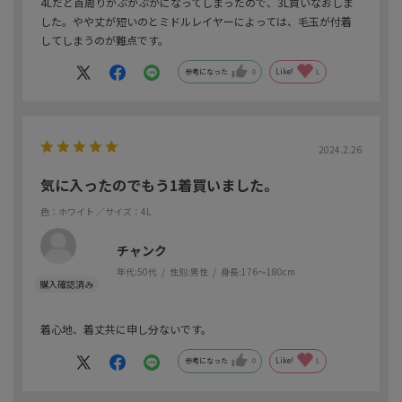
4Lだと首周りがぶかぶかになってしまったので、3L買いなおしま
した。やや丈が短いのとミドルレイヤーによっては、毛玉が付着
してしまうのが難点です。
参考になった
0
Like!
1
2024.2.26
気に入ったのでもう1着買いました。
色：ホワイト
／サイズ：4L
チャンク
年代:
50代
性別:
男性
身長:
176～180cm
着心地、着丈共に申し分ないです。
参考になった
0
Like!
1