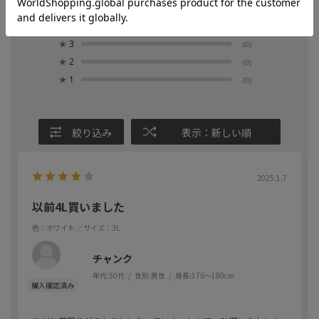
★
5
(1)
★
4
(1)
★
3
(0)
★
2
(0)
★
1
(0)
絞り込み
表示：新しい順
2025.1.7
以前4L買いました
色：ホワイト
／サイズ：3L
チャンク
年代:
50代
性別:
男性
身長:
176～180cm