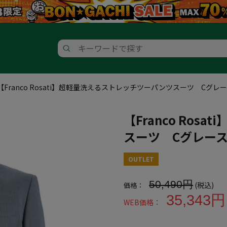
【Franco Rosati】超軽量洗えるストレッチツーパンツスーツ Cグ
【Franco Ro
スーツ Cグレー
大きいサイズ メンズ 【Fran
OUTLET
50,490円
(税込)
価格：
35,343円
WEB価格：