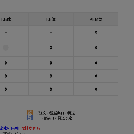
KB体
KE体
KEM体
-
-
☓
☓
☓
☓
☓
☓
☓
☓
☓
☓
☓
☓
送
ご注文の翌営業日の発送
3～5営業日で発送予定
指定の休業日
を除きます。
ご確認ください。