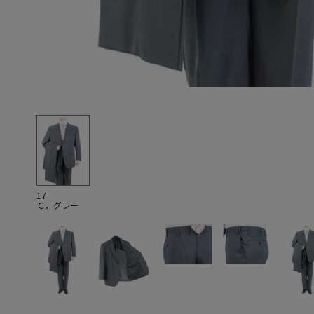
17
Ｃ．グレー