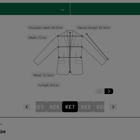
Shoulder width
60.5cm
Sleeve length
64.5cm
Width
77cm
Waist
72.5cm
Length
82cm
KB7
KB8
KE5
KE6
KE7
KE8
KEM4
KEM5
K
ize