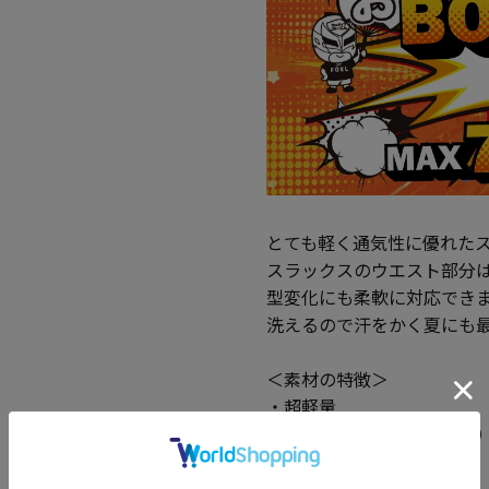
とても軽く通気性に優れた
スラックスのウエスト部分は
型変化にも柔軟に対応でき
洗えるので汗をかく夏にも
＜素材の特徴＞
・超軽量
・高通気（風が通りやすい
・ストレッチ