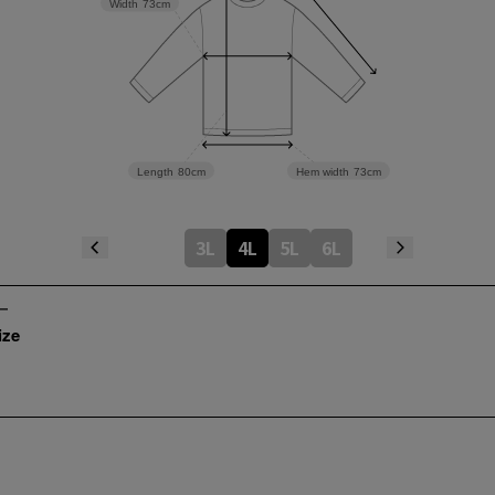
Width
73cm
Length
80cm
Hem width
73cm
3L
4L
5L
6L
ize