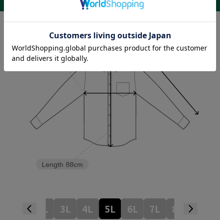
商品詳細
Neck size
50cm
Sleeve length
90cm
Width
76cm
Length
88cm
LL
3L
4L
5L
6L
7L
8L