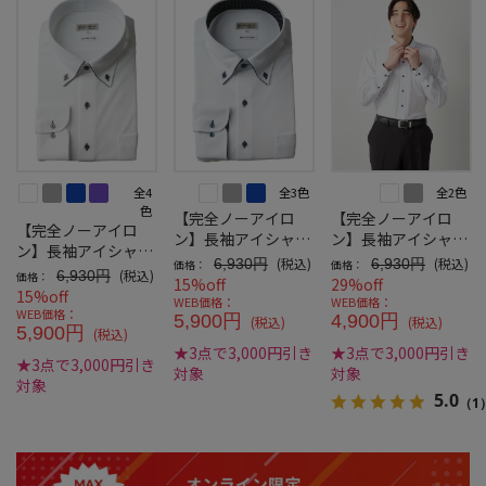
全4
全3色
全2色
色
【完全ノーアイロ
【完全ノーアイロ
【完全ノーアイロ
ン】長袖アイシャツ
ン】長袖アイシャツ
ン】長袖アイシャツ
別生地切替パイピン
別生地切替ボタンダ
(税込)
(税込)
6,930円
6,930円
価格：
価格：
ストライプ調パイピ
(税込)
6,930円
価格：
グボタンダウン
ウンWEB専用
15%off
29%off
ングボタンダウン
15%off
WEB価格：
WEB価格：
WEB価格：
5,900円
4,900円
(税込)
(税込)
5,900円
(税込)
★3点で3,000円引き
★3点で3,000円引き
★3点で3,000円引き
対象
対象
対象
5.0
（1