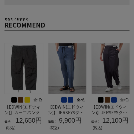
あなたにおすすめ
RECOMMEND
全3色
全2色
全3色
【EDWIN(エドウィ
【EDWIN(エドウィ
【EDWIN(エドウィ
ン)】カーゴパンツ
ン)】JERSEYSクー
ン)】JERSEYSクー
ルイージーテーパー
ルチノルーズテーパ
12,650円
9,900円
12,100円
価格：
価格：
価格：
ド
ードパンツ
(税込)
(税込)
(税込)