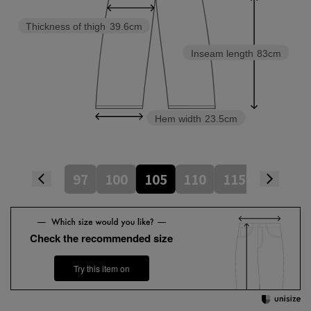
Thickness of thigh
39.6cm
Inseam length
83cm
Hem width
23.5cm
97
100
105
110
115
120
Check the recommended size
Try this item on