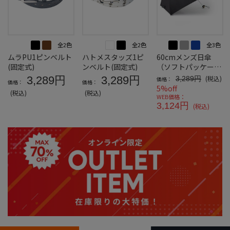
全2色
全2色
全3色
ムラPU1ピンベルト
ハトメスタッズ1ピ
60cmメンズ日傘
(固定式)
ンベルト(固定式)
（ソフトパッケージ
付）
3,289円
3,289円
(税込)
3,289円
価格：
価格：
価格：
5%off
(税込)
(税込)
WEB価格：
3,124円
(税込)