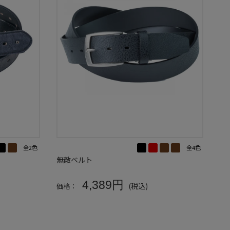
全2色
全4色
無敵ベルト
4,389円
(税込)
価格：