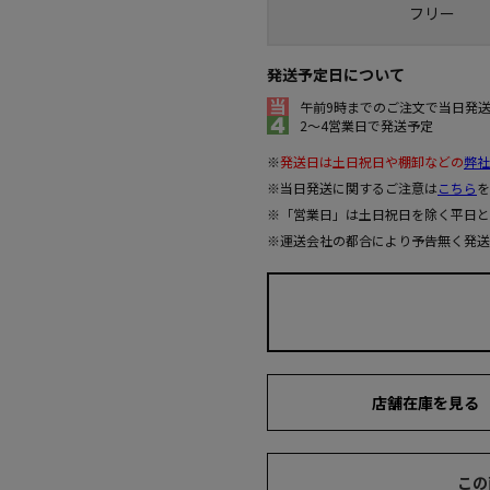
フリー
発送予定日について
午前9時までのご注文で当日発
2～4営業日で発送予定
※
発送日は土日祝日や棚卸などの
弊社
※当日発送に関するご注意は
こちら
を
※「営業日」は土日祝日を除く平日と
※運送会社の都合により予告無く発送
店舗在庫を見る
この