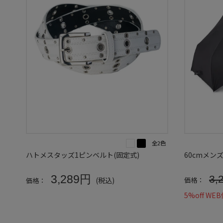
全2色
ハトメスタッズ1ピンベルト(固定式)
60cmメ
3,289円
3,
(税込)
価格：
価格：
5%off
WE