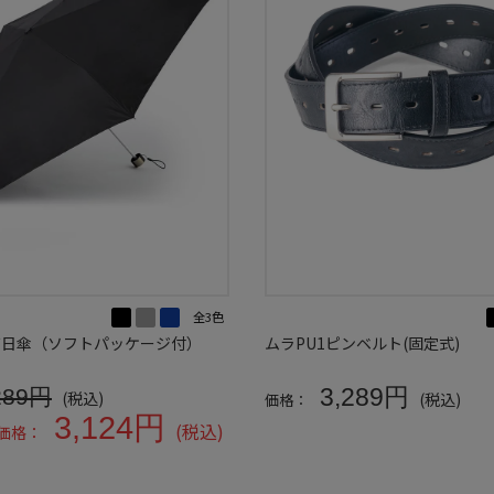
全3色
ンズ日傘（ソフトパッケージ付）
ムラPU1ピンベルト(固定式)
3,289円
289円
(税込)
(税込)
価格：
3,124円
(税込)
B価格：