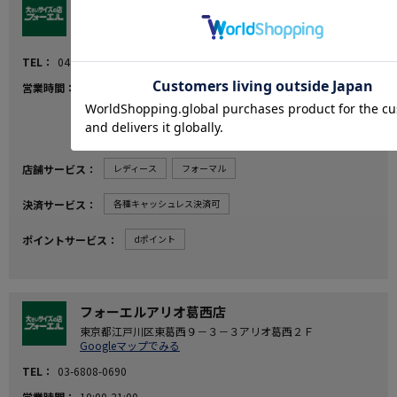
フォーエル武蔵村山店
東京都武蔵村山市学園１－５－３
Googleマップでみる
TEL
042-569-8808
営業時間
10:30-19:30
（2026年7月7日より毎日営業いたします。）
※店舗統合のため2026年8月23日（日）を以って閉店さ
せていただきます。
店舗サービス
レディース
フォーマル
決済サービス
各種キャッシュレス決済可
ポイントサービス
dポイント
フォーエルアリオ葛西店
東京都江戸川区東葛西９－３－３アリオ葛西２Ｆ
Googleマップでみる
TEL
03-6808-0690
営業時間
10:00-21:00