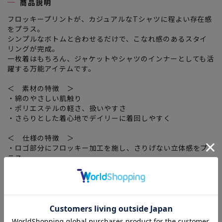
商品説明
フロッキープリントが、カジュアルなTシャツに程よい存在感
をプラス。
シンプルなボトムと合わせるだけで、こなれ感のあるスタイ
リングが完成。
一枚着はもちろん、ジャケットやシャツのインナーとしても活
躍する万能アイテムです。
＜ 素材の特徴 ＞
・綿のやさしい肌触り
・ポリエステルの軽さ、扱いやすさ
・さらりとした着心地でデイリーに着回しやすく
＜ 仕様の特徴 ＞
・ロゴ部分にフロッキー加工を施し、さりげない立体感をプ
ラス
・ベーシックなシルエット
関連タグ
：
#2026Ss
#2026SS
#LAVEANGE
#ラビアンジェ
#レディース半袖Tシャツ
#期間限定SALE(レディース)