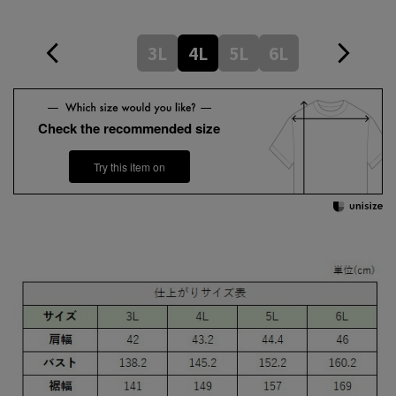
3L
4L
5L
6L
Check the recommended size
Try this item on