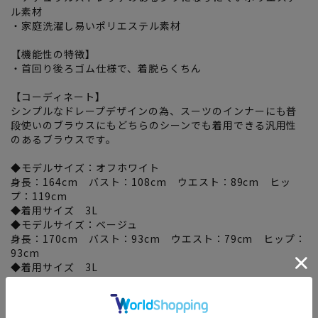
ル素材
・家庭洗濯し易いポリエステル素材
【機能性の特徴】
・首回り後ろゴム仕様で、着脱らくちん
【コーディネート】
シンプルなドレープデザインの為、スーツのインナーにも普
段使いのブラウスにもどちらのシーンでも着用できる汎用性
のあるブラウスです。
◆モデルサイズ：オフホワイト
身長：164cm バスト：108cm ウエスト：89cm ヒッ
プ：119cm
◆着用サイズ 3L
◆モデルサイズ：ベージュ
身長：170cm バスト：93cm ウエスト：79cm ヒップ：
93cm
◆着用サイズ 3L
関連タグ
：
#2026Ss
#2026SS
#SalaSweet