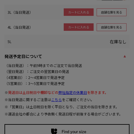
3L（当日発送）
店舗在庫を見る
カートに入れる
4L（当日発送）
店舗在庫を見る
カートに入れる
在庫なし
5L
発送予定日について
（当日発送）：午前9時までのご注文で当日発送
（翌日発送）：ご注文の翌営業日の発送
（4営業日）：2～4営業日で発送予定
（5営業日）：3～5営業日で発送予定
※
発送日は土日祝日や棚卸などの
弊社指定の休業日
を除きます。
※当日発送に関するご注意は
こちら
をご確認ください。
※「営業日」は土日祝日を除く平日となり、ご注文の当日を除きます。
※運送会社の都合により予告無く発送日程が前後する場合がございます。
Find your size