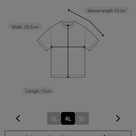
Sleeve length
51cm
Width
78.5cm
Length
72cm
3L
4L
5L