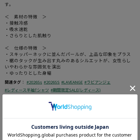
す。
＜ 素材の特徴 ＞
・接触冷感
・吸水速乾
・さらりとした肌触り
＜ 仕様の特徴 ＞
・スキッパーネックに並んだパールが、上品な印象をプラス
・裾のタックが生み出す丸みのあるシルエットが、女性らし
いやわらかな雰囲気を演出
・ゆったりとした身幅
関連タグ
：
#2026Ss
#2026SS
#LAVEANGE
#ラビアンジェ
#レディース半袖Tシャツ
#期間限定SALE(レディース)
この商品に関するお問い合わせはこちら
素材