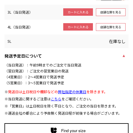
3L（当日発送）
店舗在庫を見る
カートに入れる
4L（当日発送）
店舗在庫を見る
カートに入れる
在庫なし
5L
発送予定日について
（当日発送）：午前9時までのご注文で当日発送
（翌日発送）：ご注文の翌営業日の発送
（4営業日）：2～4営業日で発送予定
（5営業日）：3～5営業日で発送予定
※
発送日は土日祝日や棚卸などの
弊社指定の休業日
を除きます。
※当日発送に関するご注意は
こちら
をご確認ください。
※「営業日」は土日祝日を除く平日となり、ご注文の当日を除きます。
※運送会社の都合により予告無く発送日程が前後する場合がございます。
Find your size