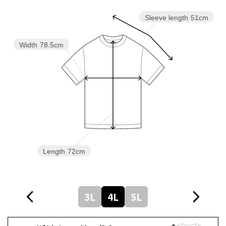
Sleeve length
51cm
Width
78.5cm
Length
72cm
3L
4L
5L