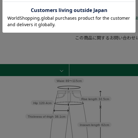
関連タグ
：
#2026Ss
#2026SS
#Sa
この商品に関するお問い合わせ
Waist
89〜115cm
Rise length
32.5cm
Hip
120.4cm
Thickness of thigh
38.1cm
Inseam length
62cm