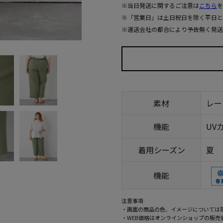
※当日発送に関するご注意は
こちら
を
※「営業日」は土日祝日を除く平日と
※運送会社の都合により予告無く発送
素材
レー
機能
U
着用シーズン
夏
機能
注意事項
・画面の商品の色、イメージについては
・WEB価格はオンラインショップの販