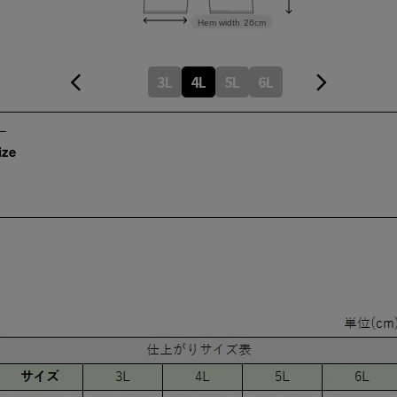
Hem width
26cm
3L
4L
5L
6L
ize