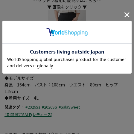
- -セットで着用可能商品はこちら- -
▼ 画像をクリック ▼
◆モデルサイズ
身長：164cm バスト：108cm ウエスト：89cm ヒップ：
119cm
◆着用サイズ 4L
関連タグ
：
#2026Ss
#2026SS
#SalaSweet
#期間限定SALE(レディース)