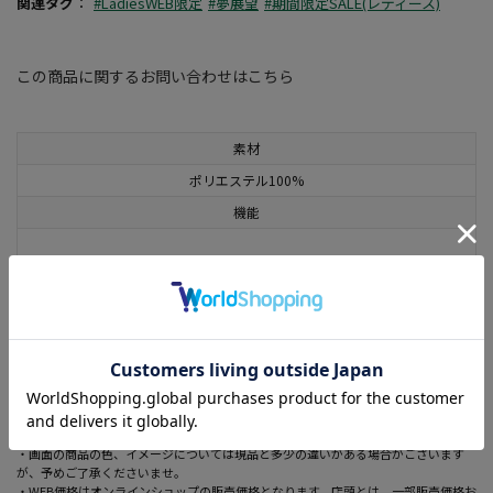
関連タグ
：
#LadiesWEB限定
#夢展望
#期間限定SALE(レディース)
この商品に関するお問い合わせはこちら
素材
ポリエステル100%
機能
着用シーズン
秋
機能
注意事項
・画面の商品の色、イメージについては現品と多少の違いがある場合がございます
が、予めご了承くださいませ。
・WEB価格はオンラインショップの販売価格となります。店頭とは、一部販売価格お