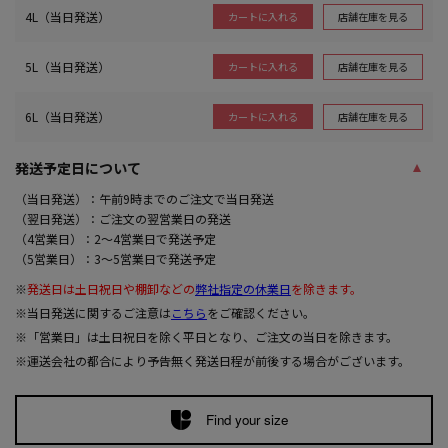
4L（当日発送）
店舗在庫を見る
カートに入れる
5L（当日発送）
店舗在庫を見る
カートに入れる
6L（当日発送）
店舗在庫を見る
カートに入れる
発送予定日について
（当日発送）：午前9時までのご注文で当日発送
（翌日発送）：ご注文の翌営業日の発送
（4営業日）：2～4営業日で発送予定
（5営業日）：3～5営業日で発送予定
※
発送日は土日祝日や棚卸などの
弊社指定の休業日
を除きます。
※当日発送に関するご注意は
こちら
をご確認ください。
※「営業日」は土日祝日を除く平日となり、ご注文の当日を除きます。
※運送会社の都合により予告無く発送日程が前後する場合がございます。
Find your size