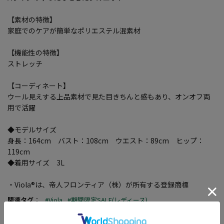
【素材の特徴】
家庭でのケアが簡単なポリエステル混素材
【機能性の特徴】
ストレッチ
【コーディネート】
ウール見えする上品素材で見た目きちんと感もあり、オンオフ両
用で活躍
◆モデルサイズ
身長：164cm バスト：108cm ウエスト：89cm ヒップ：
119cm
◆着用サイズ 3L
・Viola®は、帝人フロンティア（株）が所有する登録商標
関連タグ
：
#Viola
#期間限定SALE(レディース)
#イチ推しアイテム特集