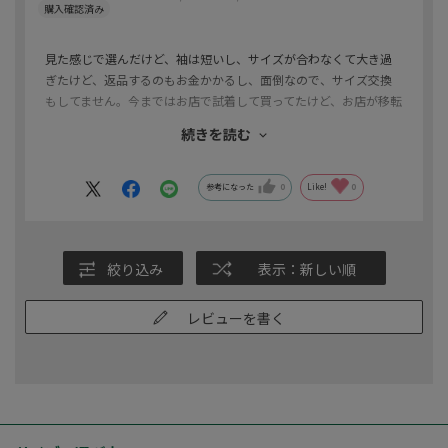
見た感じで選んだけど、袖は短いし、サイズが合わなくて大き過
ぎたけど、返品するのもお金かかるし、面倒なので、サイズ交換
もしてません。今まではお店で試着して買ってたけど、お店が移転
して行きにくくなり、通販で注文したけど、今まで買ってた物と
続きを読む
同じ物ならいいけど、初めての物は着てみないと分からないので
失敗😣です。
参考になった
0
Like!
0
絞り込み
表示：新しい順
レビューを書く