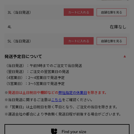
3L（当日発送）
店舗在庫を見る
カートに入れる
在庫なし
4L
5L（当日発送）
店舗在庫を見る
カートに入れる
発送予定日について
（当日発送）：午前9時までのご注文で当日発送
（翌日発送）：ご注文の翌営業日の発送
（4営業日）：2～4営業日で発送予定
（5営業日）：3～5営業日で発送予定
※
発送日は土日祝日や棚卸などの
弊社指定の休業日
を除きます。
※当日発送に関するご注意は
こちら
をご確認ください。
※「営業日」は土日祝日を除く平日となり、ご注文の当日を除きます。
※運送会社の都合により予告無く発送日程が前後する場合がございます。
Find your size