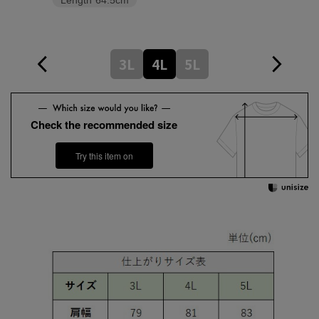
Length
64.5cm
3L
4L
5L
Check the recommended size
Try this item on