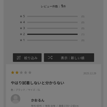
1
レビュー件数：
件
★
5
(0)
★
4
(0)
★
3
(0)
★
2
(1)
★
1
(0)
絞り込み
表示：新しい順
2025.12.29
やはり試着しないと分からない
色：ブラック
／サイズ：5L
かおるん
年代:
60代
性別:
女性
身長:
156～160cm