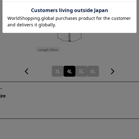
Width
67cm
Length
64cm
3L
4L
5L
6L
ize