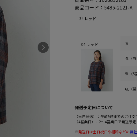
商品コード：
5485-2121-A
3L
34 レッド
4L（
5L（
6L（
発送予定日について
（当日発送）：午前9時までのご注文
（4営業日）：2～4営業日で発送予定
※
発送日は土日祝日や棚卸などの
弊社