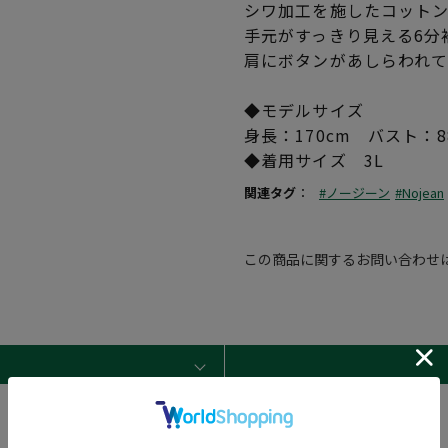
シワ加工を施したコット
手元がすっきり見える6分
肩にボタンがあしらわれ
◆モデルサイズ
身長：170cm バスト：8
◆着用サイズ 3L
関連タグ
：
#ノージーン
#Nojean
この商品に関するお問い合わせ
Sleeve length
38cm
Shoulder width
58cm