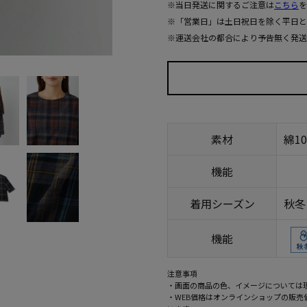
※当日発送に関するご注意は
こちら
を
※「営業日」は土日祝日を除く平日と
※運送会社の都合により予告無く発送
素材
綿1
機能
着用シーズン
秋冬
機能
注意事項
・画面の商品の色、イメージについては
・WEB価格はオンラインショップの販