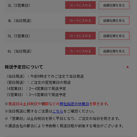
3L（5営業日）
店舗在庫を見る
カートに入れる
4L（当日発送）
店舗在庫を見る
カートに入れる
5L（5営業日）
店舗在庫を見る
カートに入れる
6L（当日発送）
店舗在庫を見る
カートに入れる
発送予定日について
（当日発送）：午前9時までのご注文で当日発送
（翌日発送）：ご注文の翌営業日の発送
（4営業日）：2～4営業日で発送予定
（5営業日）：3～5営業日で発送予定
※
発送日は土日祝日や棚卸などの
弊社指定の休業日
を除きます。
※当日発送に関するご注意は
こちら
をご確認ください。
※「営業日」は土日祝日を除く平日となり、ご注文の当日を除きます。
※運送会社の都合により予告無く発送日程が前後する場合がございます。