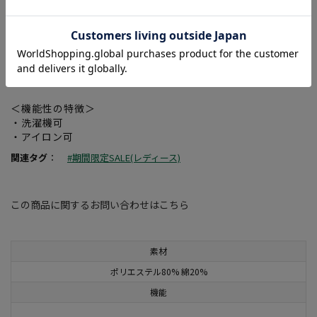
・お手入れが楽な素材
＜仕様の特徴＞
・ゆったり着丈も長い体型カバー出来るジャンスカデザイン
・合わせ易いポケット付きのジャンスカ
・この商品でコーディネイト完成する商品
＜機能性の特徴＞
・洗濯機可
・アイロン可
関連タグ
：
#期間限定SALE(レディース)
この商品に関するお問い合わせはこちら
素材
ポリエステル80% 綿20%
機能