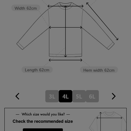
Width
62cm
Length
62cm
Hem width
62cm
3L
4L
5L
6L
Check the recommended size