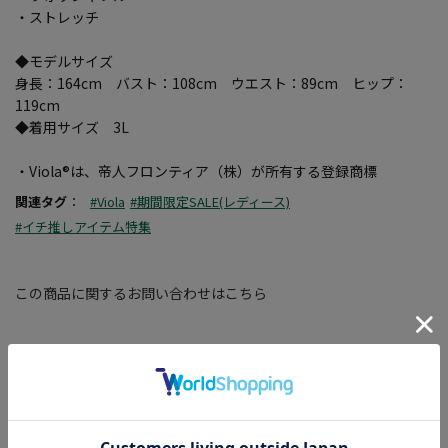
・ストレッチ
◆モデルサイズ
身長：164cm バスト：108cm ウエスト：89cm ヒップ：
119cm
◆着用サイズ 3L
・Viola®は、帝人フロンティア（株）が所有する登録商標
関連タグ
：
#Viola
#期間限定SALE(レディース)
#イチ推しアイテム特集
この商品に関するお問い合わせはこちら
素材
ポリエステル95% ポリウレタン5%
機能