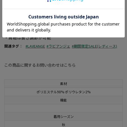
・シーズン問わず使えるデニム生地
＜ 仕様の特徴 ＞
・高めのウエスト切替でスタイルアップ効果も期待
・裾にむかって広がるフレアシルエットと裾の切りっぱなしデ
ザインもポイント
・肩紐は長さ調節が可能
関連タグ
：
#LAVEANGE
#ラビアンジェ
#期間限定SALE(レディース)
この商品に関するお問い合わせはこちら
素材
ポリエステル98% ポリウレタン2%
機能
着用シーズン
秋