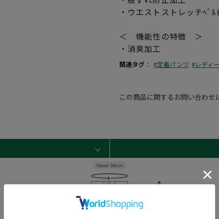
・ウエストストレッチﾍﾞﾙ
＜ 機能性の特徴 ＞
・消臭加工
関連タグ
：
#定番パンツ
#レディ
この商品に関するお問い合わせ
Waist
98cm
Rise length
27cm
Hip
112cm