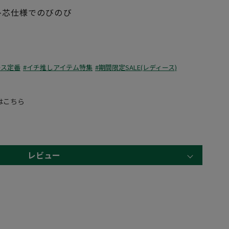
ﾄ芯仕様でのびのび
ース定番
#イチ推しアイテム特集
#期間限定SALE(レディース)
はこちら
レビュー