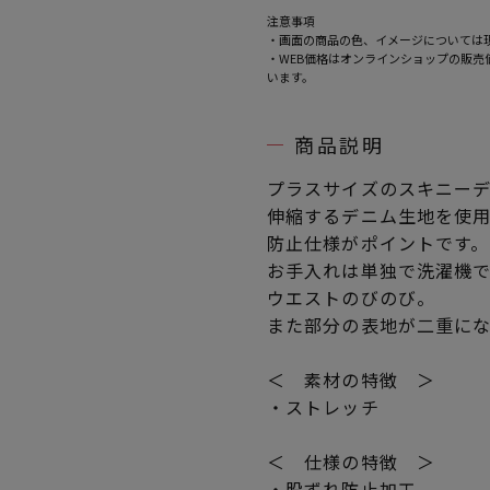
注意事項
・画面の商品の色、イメージについては
・WEB価格はオンラインショップの販
います。
商品説明
プラスサイズのスキニー
伸縮するデニム生地を使
防止仕様がポイントです。
お手入れは単独で洗濯機
ウエストのびのび。
また部分の表地が二重に
＜ 素材の特徴 ＞
・ストレッチ
＜ 仕様の特徴 ＞
・股ずれ防止加工