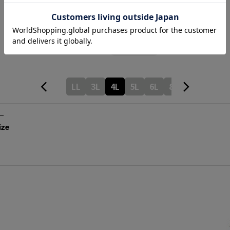
Thickness of thigh
35cm
Inseam length
78cm
Hem width
18cm
LL
3L
4L
5L
6L
8L
ize