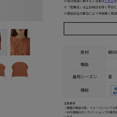
※当日発送に関するご注意は
こちら
を
※「営業日」は土日祝日を除く平日と
※運送会社の都合により予告無く発送
素材
綿6
機能
着用シーズン
夏
機能
注意事項
・画面の商品の色、イメージについては
・WEB価格はオンラインショップの販
います。