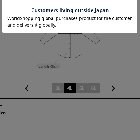
Width
76cm
Length
68cm
3L
4L
5L
6L
ize