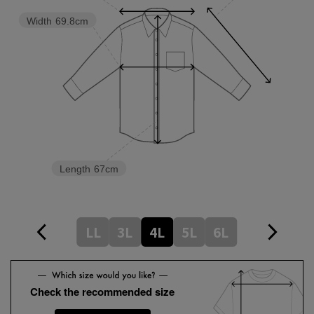
Width
69.8cm
Length
67cm
LL
3L
4L
5L
6L
Check the recommended size