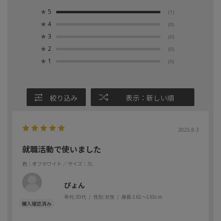
★
5
(1)
★
4
(0)
★
3
(0)
★
2
(0)
★
1
(0)
絞り込み
表示：新しい順
2025.8.3
就職活動で使いました
色：オフホワイト
／サイズ：3L
ぴょん
年代:
30代
性別:
女性
身長:
161～165cm