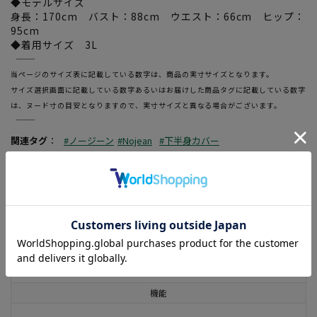
◆モデルサイズ
身長：170cm バスト：88cm ウエスト：66cm ヒップ：
95cm
◆着用サイズ 3L
―――――――――――――――――――――――
当ページのサイズ表に記載している数字は、商品の実寸サイズとなります。
サイズ選択画面に記載している数字あるいはお届けした商品タグに記載している数字
は、ヌード寸の目安となりますので、実寸サイズと異なる場合がございます。
―――――――――――――――――――――――
関連タグ
：
#ノージーン
#Nojean
#下半身カバー
#期間限定SALE(レディース)
この商品に関するお問い合わせはこちら
素材
ポリエステル47% レーヨン21% 綿21%
機能