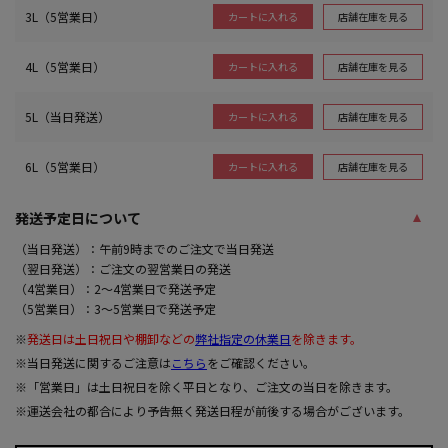
3L（5営業日）
店舗在庫を見る
カートに入れる
4L（5営業日）
店舗在庫を見る
カートに入れる
5L（当日発送）
店舗在庫を見る
カートに入れる
6L（5営業日）
店舗在庫を見る
カートに入れる
発送予定日について
（当日発送）：午前9時までのご注文で当日発送
（翌日発送）：ご注文の翌営業日の発送
（4営業日）：2～4営業日で発送予定
（5営業日）：3～5営業日で発送予定
※
発送日は土日祝日や棚卸などの
弊社指定の休業日
を除きます。
※当日発送に関するご注意は
こちら
をご確認ください。
※「営業日」は土日祝日を除く平日となり、ご注文の当日を除きます。
※運送会社の都合により予告無く発送日程が前後する場合がございます。