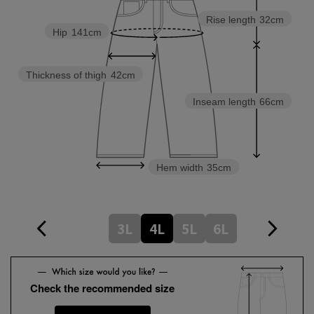
Rise length
32cm
Hip
141cm
Thickness of thigh
42cm
Inseam length
66cm
Hem width
35cm
3L
4L
5L
6L
Check the recommended size