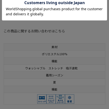
・Viola®は、帝人フロンティア（株）が所有する登録商標
関連タグ
：
#Viola
#暑さ対策レディースボトムス
#期間限定SALE(レディース)
この商品に関するお問い合わせはこちら
素材
ポリエステル100%
機能
ウォッシャブル ストレッチ 吸汗速乾
着用シーズン
夏
機能