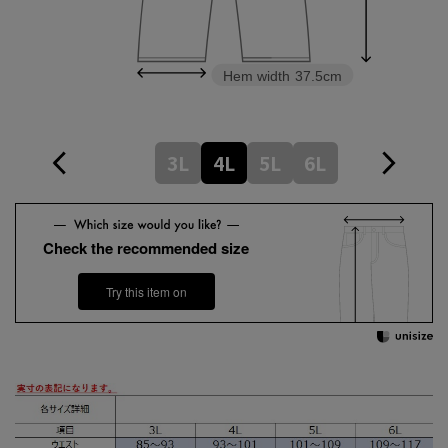
Hem width
37.5cm
3L
4L
5L
6L
Check the recommended size
Try this item on