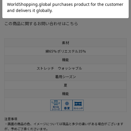
関連タグ
：
#Viola
#期間限定SALE(レディース)
この商品に関するお問い合わせはこちら
素材
綿65% ポリエステル35%
機能
ストレッチ ウォッシャブル
着用シーズン
夏
機能
注意事項
・画面の商品の色、イメージについては現品と多少の違いがある場合がございます
が、予めご了承くださいませ。