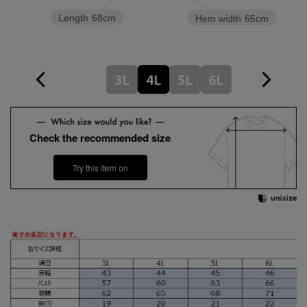
Length
68cm
Hem width
65cm
3L
4L
5L
6L
Check the recommended size
Try this item on