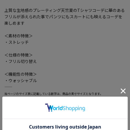
上質な生地感のプレーティング天竺夏のTシャツコーデに華のある
フリルが添えられた事でパンツにもスカートにも映えるコーデを
楽しめます
＜素材の特徴＞
・ストレッチ
＜仕様の特徴＞
・フリル切り替え
＜機能性の特徴＞
・ウォッシャブル
―――――――――――――――――――――――
当ページのサイズ表に記載している数字は、商品の実寸サイズとなります。
サイズ選択画面に記載している数字あるいはお届けした商品タグに記載している数字は、ヌ
ード寸の目安となりますので、実寸サイズと異なる場合がございます。
―――――――――――――――――――――――
・Viola®は、帝人フロンティア（株）が所有する登録商標